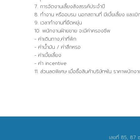
7. การจัดงานเลี้ยงสังสรรค์ประจำปี
8. ทำงาน หรืออบรม นอกสถานที่ มีเบี้ยเลี้ยง และเบิ
9. เวลาทำงานที่ยืดหยุ่น
10. พนักงานฝ่ายขาย จะมีค่าครองชีพ
- ค่าเดินทาง,ค่าที่พัก
- ค่าน้ำมัน / ค่าสึกหรอ
- ค่าเบี้ยเลี้ยง
- ค่า incentive
11. ส่วนลดพิเศษ เมื่อซื้อสินค้าบริษัทฯใน ราคาพนักงา
เลขที่ 85, 87