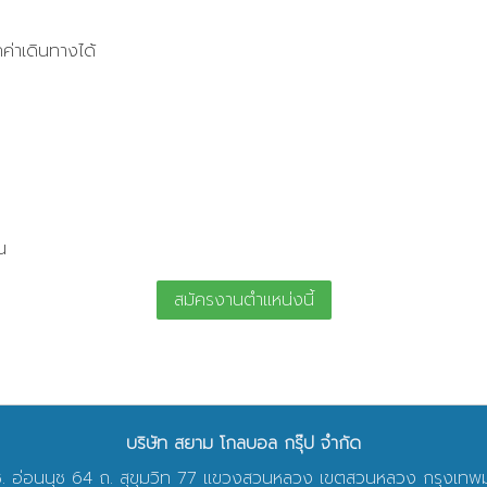
กค่าเดินทางได้
น
สมัครงานตำแหน่งนี้
บริษัท สยาม โกลบอล กรุ๊ป จำกัด
 ซ. อ่อนนุช 64 ถ. สุขุมวิท 77 แขวงสวนหลวง เขตสวนหลวง กรุงเ