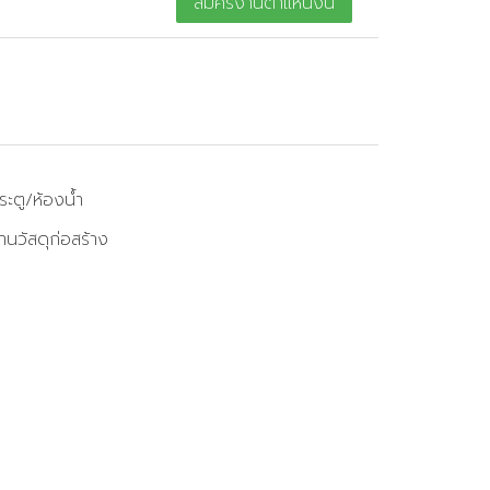
สมัครงานตำแหน่งนี้
ระตู/ห้องน้ำ
านวัสดุก่อสร้าง