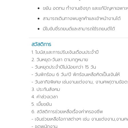
ขยัน อดทน ทำงานเชิงรุก และแก้ปัญหาเฉพาะหน
สามารถเดินทางพบลูกค้าและเข้าหน้างานได้
มีใบขับขี่รถยนต์และสามารถใช้รถยนต์ได้
สวัสดิการ
1. โบนัส,และการปรับเงินเดือนประจำปี
2. วันหยุด-วันลา ตามกฎหมาย
- วันหยุดประจำปีไม่น้อยกว่า 15 วัน
- วันพักร้อน 6 วัน/ปี พักร้อนเหลือคิดเป็นเงินให้
- วันลากิจพิเศษ เช่นงานแต่งงาน, งานศพ(ตามข้อต
3. ประกันสังคม
4. ค่าล่วงเวลา
5. เบี้ยขยัน
6. สวัสดิการช่วยเหลือเรื่องค่าครองชีพ
- เงินช่วยเหลือโอกาสต่างๆ เช่น งานแต่งงาน,งานศ
- ชุดพนักงาน